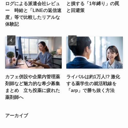
ログによる派遣会社レビュ
と損する「1年縛り」の罠
ー 時給と「LINEの返信速
と回避策
度」等で比較したリアルな
体験記
カフェ併設や企業内管理薬
ライバルは約1万人!? 激化
剤師など魅力的な希少募集
する薬学生の就活戦線を
まとめ 立ち投薬に疲れた
「arp」で勝ち抜く方法
薬剤師へ
アーカイブ